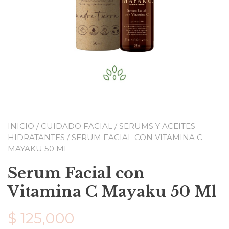
INICIO
/
CUIDADO FACIAL
/
SERUMS Y ACEITES
HIDRATANTES
/ SERUM FACIAL CON VITAMINA C
MAYAKU 50 ML
Serum Facial con
Vitamina C Mayaku 50 Ml
$
125,000