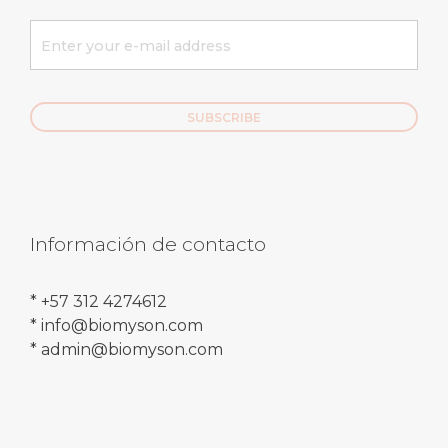
Información de contacto
* +57 312 4274612
* info@biomyson.com
* admin@biomyson.com