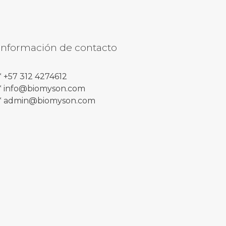
Información de contacto
* +57 312 4274612
* info@biomyson.com
* admin@biomyson.com