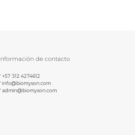
Información de contacto
* +57 312 4274612
* info@biomyson.com
* admin@biomyson.com