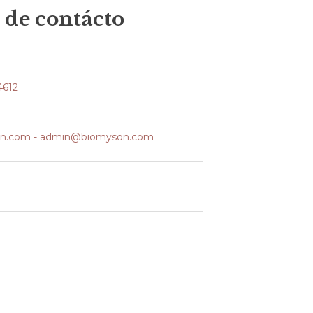
 de contácto
612 ​
on.com - admin@biomyson.com ​