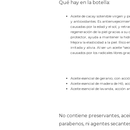
Qué hay en la botella:
Aceite de cacay sotenible virgen y pr
y antioxidantes. Es antienvejecimie
causadas por la edad y el sol, y retr
regeneración de la piel gracias a su 
protector, ayuda a mantener la hidra
Mejora la elasticidad a la piel. Rico
irritada y alivia. Al ser un aceite “
causados por los radicales libres gr
Aceite esencial de geranio, con acc
Aceite esencial de madera de Hô, ac
Aceite esencial de lavanda, acción 
No contiene preservantes, acei
parabenos, ni agentes secantes