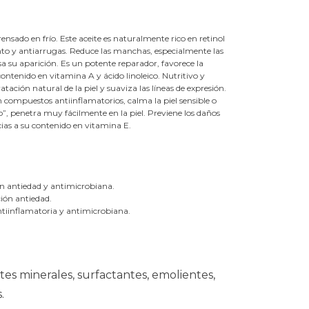
ensado en frío. Este aceite es naturalmente rico en retinol
nto y antiarrugas. Reduce las manchas, especialmente las
asa su aparición. Es un potente reparador, favorece la
contenido en vitamina A y ácido linoleico. Nutritivo y
tación natural de la piel y suaviza las líneas de expresión.
 en compuestos antiinflamatorios, calma la piel sensible o
seco”, penetra muy fácilmente en la piel. Previene los daños
acias a su contenido en vitamina E.
ión antiedad y antimicrobiana.
ción antiedad.
antiinflamatoria y antimicrobiana.
tes minerales, surfactantes, emolientes,
.