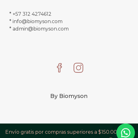
* +57 312 4274612
* info@biomyson.com
* admin@biomyson.com
By Biomyson
Envío gratis por compras superiores a $150.000