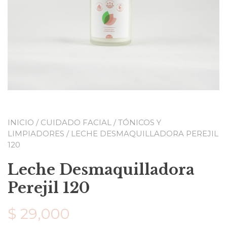
INICIO
/
CUIDADO FACIAL
/
TÓNICOS Y
LIMPIADORES
/ LECHE DESMAQUILLADORA PEREJIL
120
Leche Desmaquilladora
Perejil 120
$
29,000