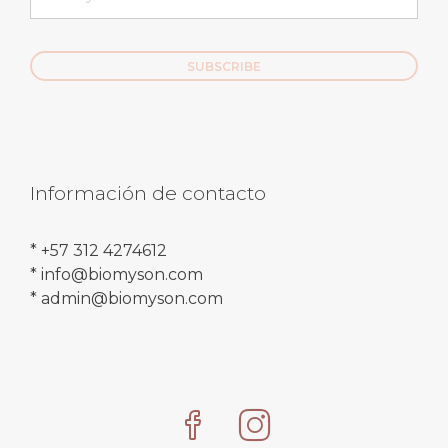
Información de contacto
* +57 312 4274612
* info@biomyson.com
* admin@biomyson.com