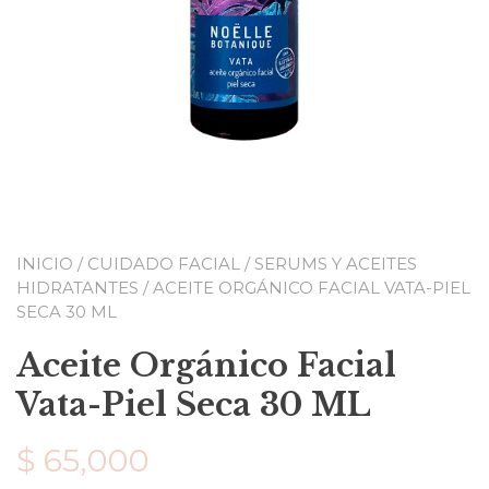
INICIO
/
CUIDADO FACIAL
/
SERUMS Y ACEITES
HIDRATANTES
/ ACEITE ORGÁNICO FACIAL VATA-PIEL
SECA 30 ML
Aceite Orgánico Facial
Vata-Piel Seca 30 ML
$
65,000