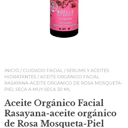
INICIO
/
CUIDADO FACIAL
/
SERUMS Y ACEITES
HIDRATANTES
/ ACEITE ORGÁNICO FACIAL
RASAYANA-ACEITE ORGÁNICO DE ROSA MOSQUETA-
PIEL SECA A MUY SECA 30 ML
Aceite Orgánico Facial
Rasayana-aceite orgánico
de Rosa Mosqueta-Piel