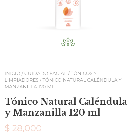
INICIO
/
CUIDADO FACIAL
/
TÓNICOS Y
LIMPIADORES
/ TÓNICO NATURAL CALÉNDULA Y
MANZANILLA 120 ML
Tónico Natural Caléndula
y Manzanilla 120 ml
$
28,000