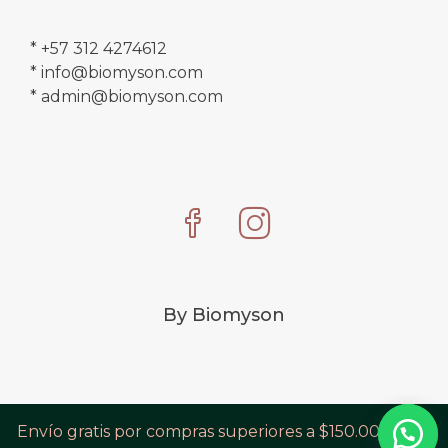
* +57 312 4274612
* info@biomyson.com
* admin@biomyson.com
By Biomyson
Envío gratis por compras superiores a $150.000