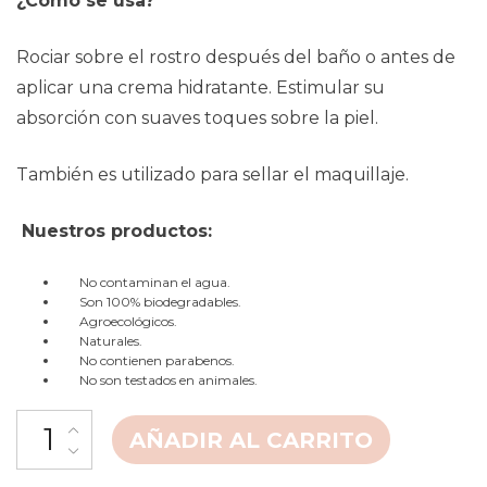
¿Cómo se usa?
Rociar sobre el rostro después del baño o antes de
aplicar una crema hidratante. Estimular su
absorción con suaves toques sobre la piel.
También es utilizado para sellar el maquillaje.
Nuestros productos:
No contaminan el agua.
Son 100% biodegradables.
Agroecológicos.
Naturales.
No contienen parabenos.
No son testados en animales.
AÑADIR AL CARRITO