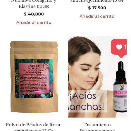
Nutritiva Colágeno y
antienvejecimiento 15 Gr
Elastina 60GR
$
17,500
$
40,000
Añadir al carrito
Añadir al carrito
Polvo de Pétalos de Rosa-
Tratamiento
revitalizante 15 Gr
Despigmentante