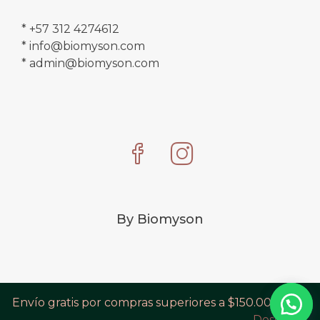
* +57 312 4274612
* info@biomyson.com
* admin@biomyson.com
By Biomyson
Envío gratis por compras superiores a $150.000
Descartar