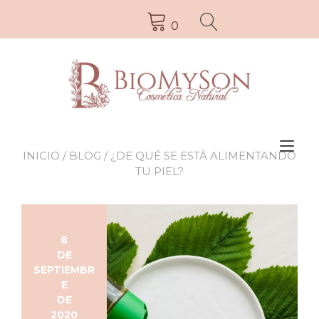
0
Alt
INICIO
/
BLOG
/ ¿DE QUÉ SE ESTÁ ALIMENTANDO
la
TU PIEL?
nav
8
DE
SEPTIEMBR
E
DE
2020