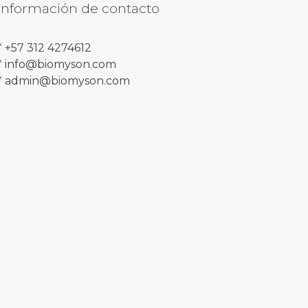
Información de contacto
* +57 312 4274612
* info@biomyson.com
* admin@biomyson.com