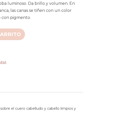
oba luminoso. Da brillo y volumen. En
nca, las canas se tiñen con un color
o con pigmento.
CARRITO
NNA
obre el cuero cabelludo y cabello limpios y