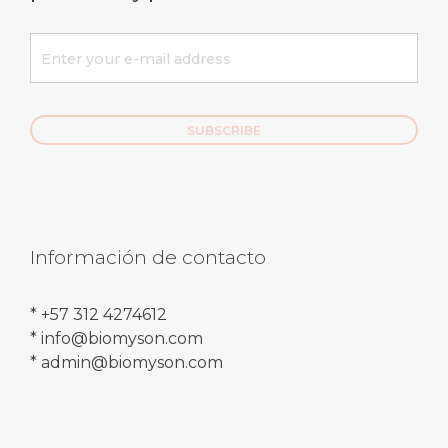
Información de contacto
* +57 312 4274612
* info@biomyson.com
* admin@biomyson.com